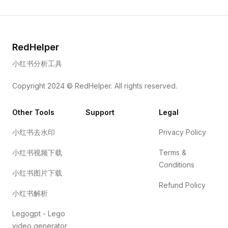
RedHelper
小红书分析工具
Copyright 2024 ©
RedHelper
. All rights reserved.
Other Tools
Support
Legal
小红书去水印
Privacy Policy
小红书视频下载
Terms &
Conditions
小红书图片下载
Refund Policy
小红书解析
Legogpt - Lego
video generator